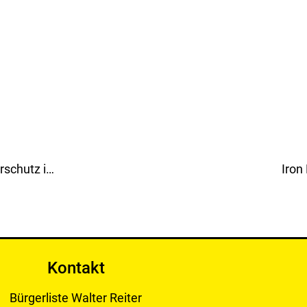
Landesrat Lang, unter anderem auch für den Tierschutz in der Steiermark zuständig, schweigt zum Hitzetod eines Polizeihundes!
Iron
Kontakt
Bürgerliste Walter Reiter