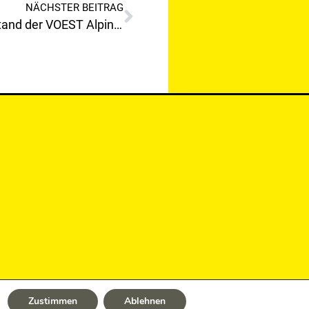
NÄCHSTER BEITRAG
Ein Weihnachtswunsch an den Vorstand der VOEST Alpine Donawitz Herrn Dipl.Ing.Dr.Kainersdorfer!
Zustimmen
Ablehnen