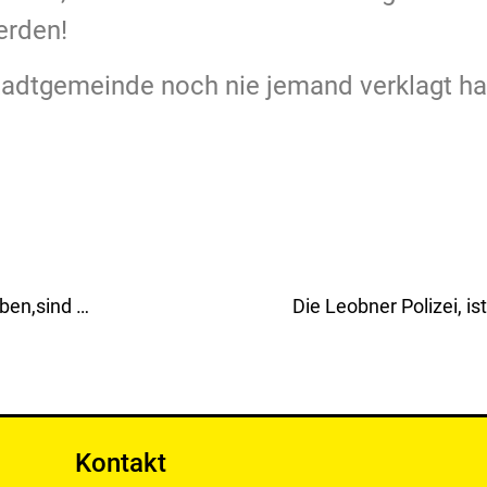
erden!
tadtgemeinde noch nie jemand verklagt ha
Die Verantwortlichen vom Citymanagement Leoben,sind unfähig und haben kein Konzept!
Die Leobner Polizei, is
Kontakt