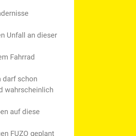
ndernisse
 Unfall an dieser
rem Fahrrad
 darf schon
nd wahrscheinlich
en auf diese
euen FUZO geplant