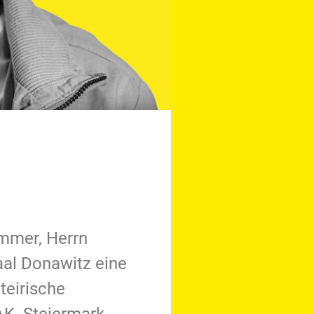
ammer, Herrn
aal Donawitz eine
steirische