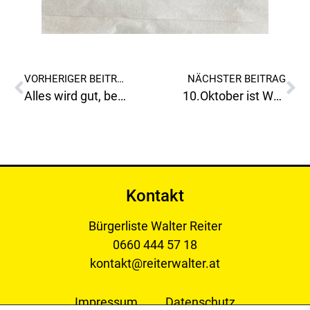
VORHERIGER BEITRAG
NÄCHSTER BEITRAG
Alles wird gut, beim Billa Donawitz und Billa Plus in Leitendorf, kommt wieder ein Bankomat!
10.Oktober ist Welthundetag, „Wer keine Tiere mag, der mag auch keine Menschen“?!
Kontakt
Bürgerliste Walter Reiter
0660 444 57 18
kontakt@reiterwalter.at
Impressum
Datenschutz