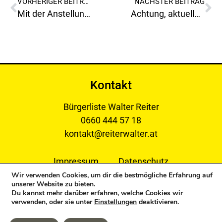
VORHERIGER BEITRAG
NÄCHSTER BEITRAG
Mit der Anstellung vom neuen Betriebsleiter von den Verkehrsbetrieben der Stadtwerke Leoben, haben die Verantwortlichen wirklich einen „Lotto Sechser“ gemacht!
Achtung, aktuelle Warnung vor dem Krampus!
Kontakt
Bürgerliste Walter Reiter
0660 444 57 18
kontakt@reiterwalter.at
Impressum
Datenschutz
Wir verwenden Cookies, um dir die bestmögliche Erfahrung auf
unserer Website zu bieten.
Du kannst mehr darüber erfahren, welche Cookies wir
verwenden, oder sie unter
Einstellungen
deaktivieren.
Copyright © 2024 Bürgerliste Reiter Walter. All Rights