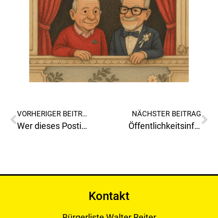
VORHERIGER BEITRAG
NÄCHSTER BEITRAG
Wer dieses Posting der FPÖ Stadtpartei Leoben-Stadt verfasst hat, vermischt offenbar bewusst Dinge, die nicht vergleichbar sind, oder der Lift fährt nicht ganz nach oben?
Öffentlichkeitsinfo zu einer Anfrage von Gemeinderat Mag. Gutschreiter(FPÖ Leoben-Stadt) im Gemeinderat
Kontakt
Bürgerliste Walter Reiter