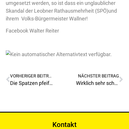
umgesetzt werden, so ist dass ein unglaublicher
Skandal der Leobner Rathausmehrheit (SPÖ)und
ihrem Volks-Bürgermeister Wallner!
Facebook Walter Reiter
VORHERIGER BEITRAG
NÄCHSTER BEITRAG
Die Spatzen pfeifen es bereits vom Dach des Leobner Rathauses, der Leobner Volks-Bürgermeister Wallner möchte das alte Rathaus an einem privaten Investor verscherbeln!
Wirklich sehr schön und festlich gestaltet
Kontakt