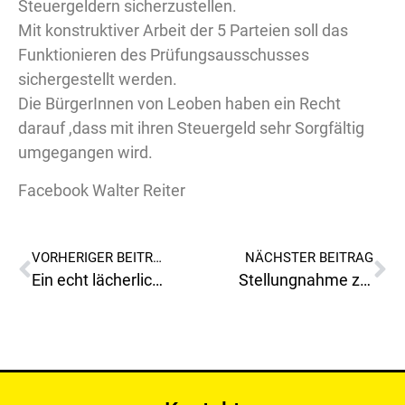
Steuergeldern sicherzustellen.
Mit konstruktiver Arbeit der 5 Parteien soll das
Funktionieren des Prüfungsausschusses
sichergestellt werden.
Die BürgerInnen von Leoben haben ein Recht
darauf ,dass mit ihren Steuergeld sehr Sorgfältig
umgegangen wird.
Facebook Walter Reiter
VORHERIGER BEITRAG
NÄCHSTER BEITRAG
Ein echt lächerlicher und peinlicher Auftritt von Herrn LAbg.Murgg(KPÖ) und seiner Lebensgefährtin, Frau Vizebürgermeister Leitenbauern(KPÖ), aus Trofaiach!
Stellungnahme zu Projekt „72 Stunden ohne Kompromiss“ vom alten Gymnasium in Leoben