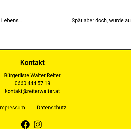
Wurde der sehr erfolgreiche Geschäftsführer der Lebenshilfe Leoben, Herr Mag. Ferenc Ullmann von weiblichen Mitgliedern des Vorstandes der Lebenshilfe Leoben gemobbt?
Spät aber doch, wurde auf 
Kontakt
Bürgerliste Walter Reiter
0660 444 57 18
kontakt@reiterwalter.at
Impressum
Datenschutz