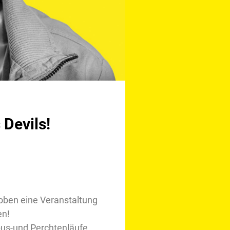
 Devils!
oben eine Veranstaltung
en!
mpus-und Perchtenläufe