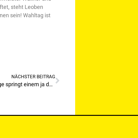
ftet, steht Leoben
en sein! Wahltag ist
NÄCHSTER BEITRAG
Durch so eine beschämende Aussage springt einem ja der Feitel im Sack auf!