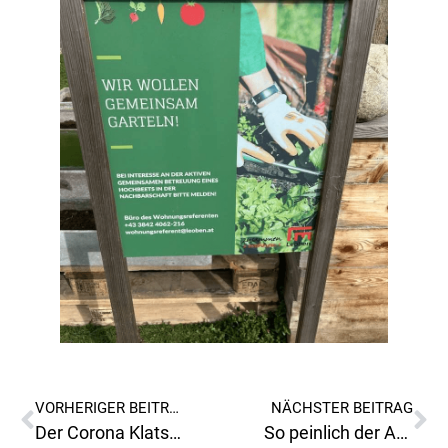
VORHERIGER BEITRAG
NÄCHSTER BEITRAG
Der Corona Klatscher( SPÖ) aus Leoben- Judendorf macht sich Sorgen(wie der Herr, so‘s Gescherr)und schaltet die Leobner Polizei ein!
So peinlich der Auftritt der Leobner SPÖ mit Bürgermeister Wallner!