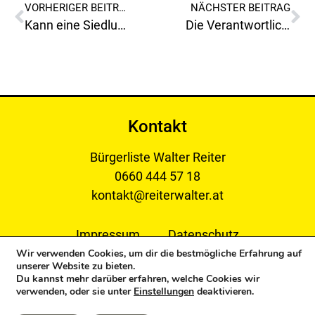
VORHERIGER BEITRAG
NÄCHSTER BEITRAG
Kann eine Siedlungsgenossenschaft besser wirtschaften als die Stadtgemeinde Leoben?
Die Verantwortlichen der Rathausmehrheit SPÖ (Wallner, Mautner) schmeißen das Geld der LeobnerInnen beim Fenster hinaus!
Kontakt
Bürgerliste Walter Reiter
0660 444 57 18
kontakt@reiterwalter.at
Impressum
Datenschutz
Wir verwenden Cookies, um dir die bestmögliche Erfahrung auf
unserer Website zu bieten.
Du kannst mehr darüber erfahren, welche Cookies wir
verwenden, oder sie unter
Einstellungen
deaktivieren.
Copyright © 2024 Bürgerliste Reiter Walter. All Rights