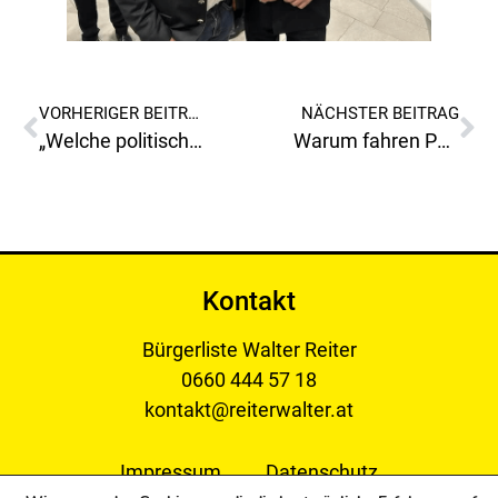
VORHERIGER BEITRAG
NÄCHSTER BEITRAG
„Welche politische Glaubwürdigkeit oder Signalwirkung hat so eine Vertretung?“
Warum fahren Polizeifahrzeuge in Leoben regelmäßig gegen Einbahnstraßen (Straußgasse) obwohl für Außenstehende kein Einsatz mit Blaulicht erkennbar ist?
Kontakt
Bürgerliste Walter Reiter
0660 444 57 18
kontakt@reiterwalter.at
Impressum
Datenschutz