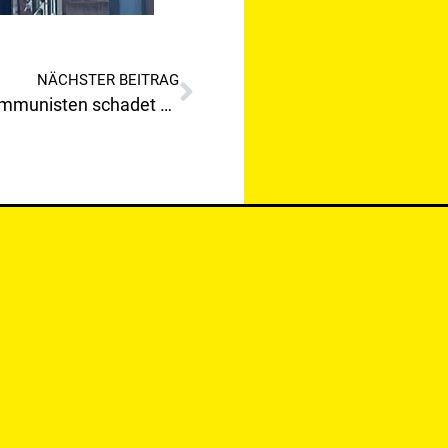
NÄCHSTER BEITRAG
Die Blockadepolitik von FPÖ,ÖVP, Kommunisten schadet Leoben!