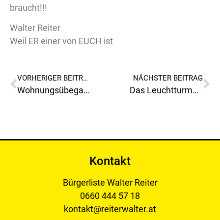
braucht!!!
Walter Reiter
Weil ER einer von EUCH ist
VORHERIGER BEITRAG
NÄCHSTER BEITRAG
Wohnungsübegabe der Stadtgemeinde Leoben ohne Heizkörper!
Das Leuchtturmprojekt von Herrn Bürgermeister Dr.Konrad wird nun bald nicht mehr leuchten!!!
Kontakt
Bürgerliste Walter Reiter
0660 444 57 18
kontakt@reiterwalter.at