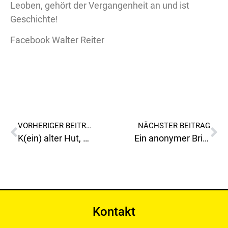
Leoben, gehört der Vergangenheit an und ist
Geschichte!
Facebook Walter Reiter
VORHERIGER BEITRAG
NÄCHSTER BEITRAG
K(ein) alter Hut, ein Nahversorger für den Ortsteil Hinterberg!
Ein anonymer Brief, über angebliche Missstände im Kindergarten Donawitz
Kontakt