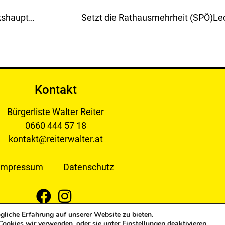
Repräsentanten der Stadt (Bürgermeister, Bezirkshauptmann, Rotes Kreuz, Polizei, Obmann Sicherheitsausschuss GR Schmid)Leoben glänzten durch Abwesenheit!
Kontakt
Bürgerliste Walter Reiter
0660 444 57 18
kontakt@reiterwalter.at
Impressum
Datenschutz
liche Erfahrung auf unserer Website zu bieten.
 Bürgerliste Reiter Walter. All Rights Reserved.
Cookies wir verwenden, oder sie unter
Einstellungen
deaktivieren.