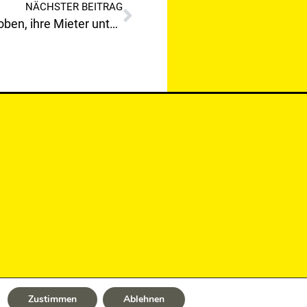
NÄCHSTER BEITRAG
Setzt die Rathausmehrheit (SPÖ)Leoben, ihre Mieter unter Druck?
Zustimmen
Ablehnen